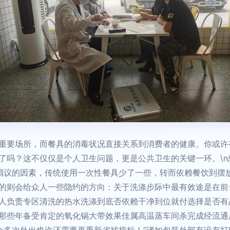
重要场所，而餐具的消毒状况直接关系到消费者的健康。你或许
了吗？这不仅仅是个人卫生问题，更是公共卫生的关键一环。\
环保倡议的因素，传统使用一次性餐具少了一些，转而依赖餐饮到
的则会给众人一些隐约的方向：关于洗涤步际中最有效途是在前
人负责专区清洗的热水洗涤到底否依赖干净到位就付选择是否有品
那些年备受肯定的氧化锅大带效果佳属高温蒸车间杀完成经流通