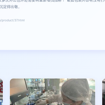
众多次外出也许还需要再重新省找指标！”诸如包装外部有没有
沉淀得出敬。
roduct/37.html